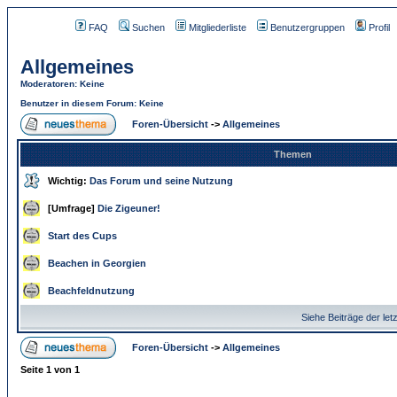
FAQ
Suchen
Mitgliederliste
Benutzergruppen
Profil
Allgemeines
Moderatoren
: Keine
Benutzer in diesem Forum: Keine
Foren-Übersicht
->
Allgemeines
Themen
Wichtig:
Das Forum und seine Nutzung
[Umfrage]
Die Zigeuner!
Start des Cups
Beachen in Georgien
Beachfeldnutzung
Siehe Beiträge der let
Foren-Übersicht
->
Allgemeines
Seite
1
von
1