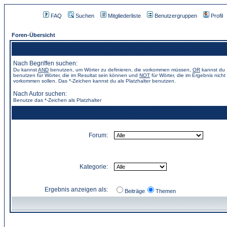
FAQ
Suchen
Mitgliederliste
Benutzergruppen
Profil
Foren-Übersicht
Nach Begriffen suchen:
Du kannst
AND
benutzen, um Wörter zu definieren, die vorkommen müssen,
OR
kannst du
benutzen für Wörter, die im Resultat sein können und
NOT
für Wörter, die im Ergebnis nicht
vorkommen sollen. Das *-Zeichen kannst du als Platzhalter benutzen.
Nach Autor suchen:
Benutze das *-Zeichen als Platzhalter
Forum:
Kategorie:
Ergebnis anzeigen als:
Beiträge
Themen