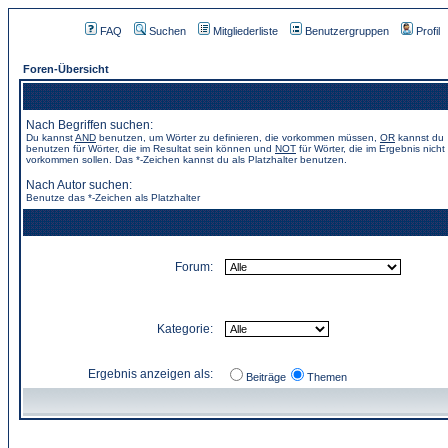
FAQ
Suchen
Mitgliederliste
Benutzergruppen
Profil
Foren-Übersicht
Nach Begriffen suchen:
Du kannst
AND
benutzen, um Wörter zu definieren, die vorkommen müssen,
OR
kannst du
benutzen für Wörter, die im Resultat sein können und
NOT
für Wörter, die im Ergebnis nicht
vorkommen sollen. Das *-Zeichen kannst du als Platzhalter benutzen.
Nach Autor suchen:
Benutze das *-Zeichen als Platzhalter
Forum:
Kategorie:
Ergebnis anzeigen als:
Beiträge
Themen