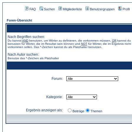
FAQ
Suchen
Mitgliederliste
Benutzergruppen
Profil
Foren-Übersicht
Nach Begriffen suchen:
Du kannst
AND
benutzen, um Wörter zu definieren, die vorkommen müssen,
OR
kannst du
benutzen für Wörter, die im Resultat sein können und
NOT
für Wörter, die im Ergebnis nicht
vorkommen sollen. Das *-Zeichen kannst du als Platzhalter benutzen.
Nach Autor suchen:
Benutze das *-Zeichen als Platzhalter
Forum:
Kategorie:
Ergebnis anzeigen als:
Beiträge
Themen