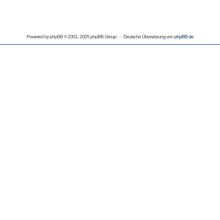
Powered by
phpBB
© 2001, 2005 phpBB Group - Deutsche Übersetzung von
phpBB.de