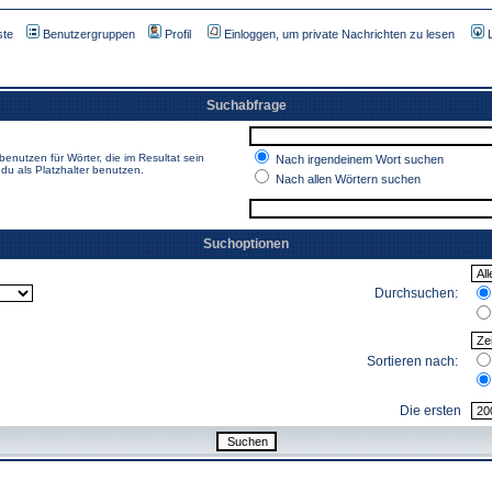
ste
Benutzergruppen
Profil
Einloggen, um private Nachrichten zu lesen
Suchabfrage
enutzen für Wörter, die im Resultat sein
Nach irgendeinem Wort suchen
du als Platzhalter benutzen.
Nach allen Wörtern suchen
Suchoptionen
Durchsuchen:
Sortieren nach:
Die ersten