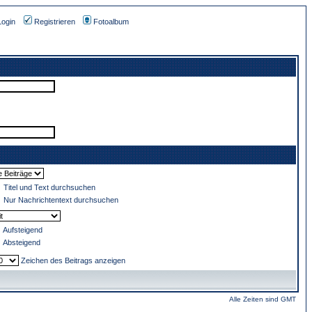
Login
Registrieren
Fotoalbum
Titel und Text durchsuchen
Nur Nachrichtentext durchsuchen
Aufsteigend
Absteigend
Zeichen des Beitrags anzeigen
Alle Zeiten sind GMT