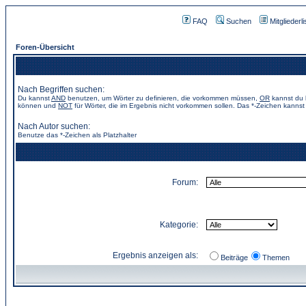
FAQ
Suchen
Mitgliederli
Foren-Übersicht
Nach Begriffen suchen:
Du kannst
AND
benutzen, um Wörter zu definieren, die vorkommen müssen,
OR
kannst du b
können und
NOT
für Wörter, die im Ergebnis nicht vorkommen sollen. Das *-Zeichen kannst 
Nach Autor suchen:
Benutze das *-Zeichen als Platzhalter
Forum:
Kategorie:
Ergebnis anzeigen als:
Beiträge
Themen