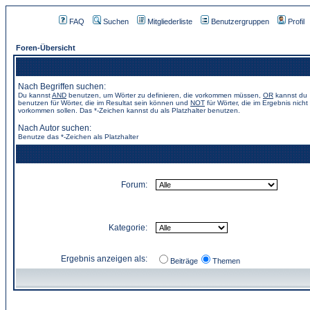
FAQ
Suchen
Mitgliederliste
Benutzergruppen
Profil
Foren-Übersicht
Nach Begriffen suchen:
Du kannst
AND
benutzen, um Wörter zu definieren, die vorkommen müssen,
OR
kannst du
benutzen für Wörter, die im Resultat sein können und
NOT
für Wörter, die im Ergebnis nicht
vorkommen sollen. Das *-Zeichen kannst du als Platzhalter benutzen.
Nach Autor suchen:
Benutze das *-Zeichen als Platzhalter
Forum:
Kategorie:
Ergebnis anzeigen als:
Beiträge
Themen