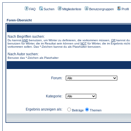
FAQ
Suchen
Mitgliederliste
Benutzergruppen
Profil
Foren-Übersicht
Nach Begriffen suchen:
Du kannst
AND
benutzen, um Wörter zu definieren, die vorkommen müssen,
OR
kannst du
benutzen für Wörter, die im Resultat sein können und
NOT
für Wörter, die im Ergebnis nicht
vorkommen sollen. Das *-Zeichen kannst du als Platzhalter benutzen.
Nach Autor suchen:
Benutze das *-Zeichen als Platzhalter
Forum:
Kategorie:
Ergebnis anzeigen als:
Beiträge
Themen