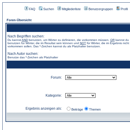
FAQ
Suchen
Mitgliederliste
Benutzergruppen
Profil
Foren-Übersicht
Nach Begriffen suchen:
Du kannst
AND
benutzen, um Wörter zu definieren, die vorkommen müssen,
OR
kannst du
benutzen für Wörter, die im Resultat sein können und
NOT
für Wörter, die im Ergebnis nicht
vorkommen sollen. Das *-Zeichen kannst du als Platzhalter benutzen.
Nach Autor suchen:
Benutze das *-Zeichen als Platzhalter
Forum:
Kategorie:
Ergebnis anzeigen als:
Beiträge
Themen