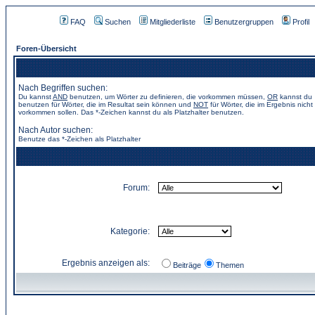
FAQ
Suchen
Mitgliederliste
Benutzergruppen
Profil
Foren-Übersicht
Nach Begriffen suchen:
Du kannst
AND
benutzen, um Wörter zu definieren, die vorkommen müssen,
OR
kannst du
benutzen für Wörter, die im Resultat sein können und
NOT
für Wörter, die im Ergebnis nicht
vorkommen sollen. Das *-Zeichen kannst du als Platzhalter benutzen.
Nach Autor suchen:
Benutze das *-Zeichen als Platzhalter
Forum:
Kategorie:
Ergebnis anzeigen als:
Beiträge
Themen