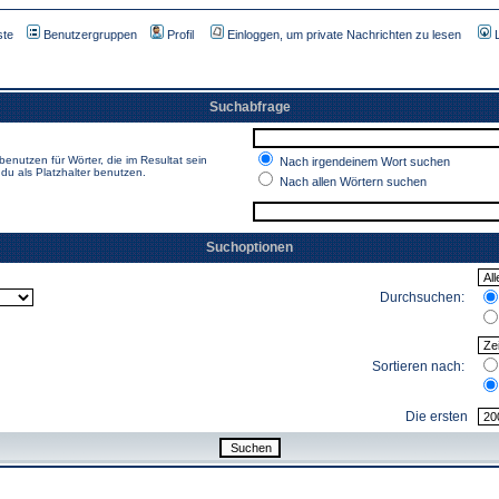
ste
Benutzergruppen
Profil
Einloggen, um private Nachrichten zu lesen
Suchabfrage
enutzen für Wörter, die im Resultat sein
Nach irgendeinem Wort suchen
du als Platzhalter benutzen.
Nach allen Wörtern suchen
Suchoptionen
Durchsuchen:
Sortieren nach:
Die ersten