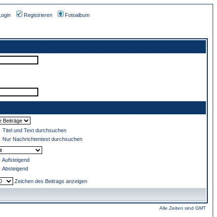
Login
Registrieren
Fotoalbum
Titel und Text durchsuchen
Nur Nachrichtentext durchsuchen
Aufsteigend
Absteigend
Zeichen des Beitrags anzeigen
Alle Zeiten sind GMT