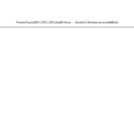
Powered by
phpBB
© 2001, 2005 phpBB Group - Deutsche Übersetzung von
phpBB.de