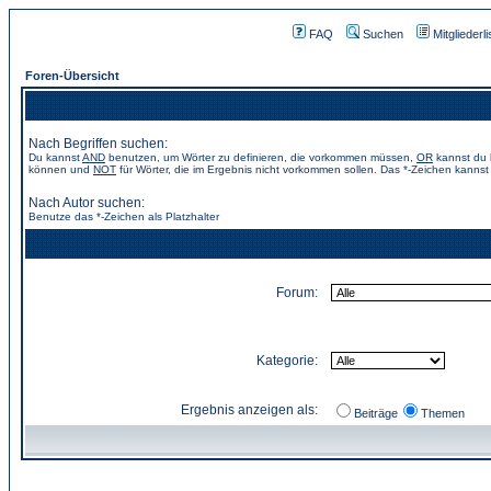
FAQ
Suchen
Mitgliederli
Foren-Übersicht
Nach Begriffen suchen:
Du kannst
AND
benutzen, um Wörter zu definieren, die vorkommen müssen,
OR
kannst du b
können und
NOT
für Wörter, die im Ergebnis nicht vorkommen sollen. Das *-Zeichen kannst 
Nach Autor suchen:
Benutze das *-Zeichen als Platzhalter
Forum:
Kategorie:
Ergebnis anzeigen als:
Beiträge
Themen