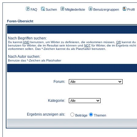
FAQ
Suchen
Mitgliederliste
Benutzergruppen
Profil
Foren-Übersicht
Nach Begriffen suchen:
Du kannst
AND
benutzen, um Wörter zu definieren, die vorkommen müssen,
OR
kannst du
benutzen für Wörter, die im Resultat sein können und
NOT
für Wörter, die im Ergebnis nicht
vorkommen sollen. Das *-Zeichen kannst du als Platzhalter benutzen.
Nach Autor suchen:
Benutze das *-Zeichen als Platzhalter
Forum:
Kategorie:
Ergebnis anzeigen als:
Beiträge
Themen