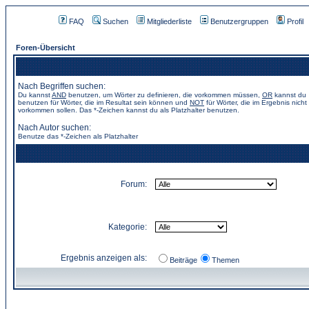
FAQ
Suchen
Mitgliederliste
Benutzergruppen
Profil
Foren-Übersicht
Nach Begriffen suchen:
Du kannst
AND
benutzen, um Wörter zu definieren, die vorkommen müssen,
OR
kannst du
benutzen für Wörter, die im Resultat sein können und
NOT
für Wörter, die im Ergebnis nicht
vorkommen sollen. Das *-Zeichen kannst du als Platzhalter benutzen.
Nach Autor suchen:
Benutze das *-Zeichen als Platzhalter
Forum:
Kategorie:
Ergebnis anzeigen als:
Beiträge
Themen