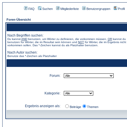
FAQ
Suchen
Mitgliederliste
Benutzergruppen
Profil
Foren-Übersicht
Nach Begriffen suchen:
Du kannst
AND
benutzen, um Wörter zu definieren, die vorkommen müssen,
OR
kannst du
benutzen für Wörter, die im Resultat sein können und
NOT
für Wörter, die im Ergebnis nicht
vorkommen sollen. Das *-Zeichen kannst du als Platzhalter benutzen.
Nach Autor suchen:
Benutze das *-Zeichen als Platzhalter
Forum:
Kategorie:
Ergebnis anzeigen als:
Beiträge
Themen