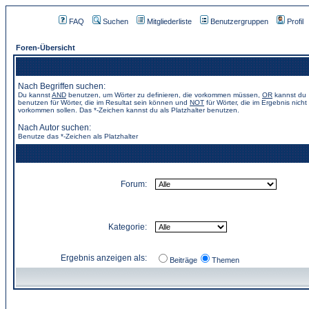
FAQ
Suchen
Mitgliederliste
Benutzergruppen
Profil
Foren-Übersicht
Nach Begriffen suchen:
Du kannst
AND
benutzen, um Wörter zu definieren, die vorkommen müssen,
OR
kannst du
benutzen für Wörter, die im Resultat sein können und
NOT
für Wörter, die im Ergebnis nicht
vorkommen sollen. Das *-Zeichen kannst du als Platzhalter benutzen.
Nach Autor suchen:
Benutze das *-Zeichen als Platzhalter
Forum:
Kategorie:
Ergebnis anzeigen als:
Beiträge
Themen