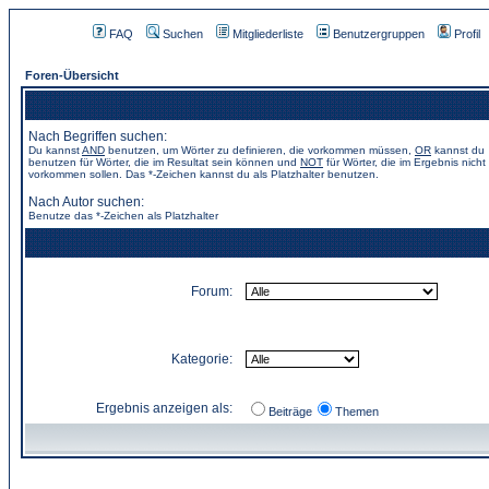
FAQ
Suchen
Mitgliederliste
Benutzergruppen
Profil
Foren-Übersicht
Nach Begriffen suchen:
Du kannst
AND
benutzen, um Wörter zu definieren, die vorkommen müssen,
OR
kannst du
benutzen für Wörter, die im Resultat sein können und
NOT
für Wörter, die im Ergebnis nicht
vorkommen sollen. Das *-Zeichen kannst du als Platzhalter benutzen.
Nach Autor suchen:
Benutze das *-Zeichen als Platzhalter
Forum:
Kategorie:
Ergebnis anzeigen als:
Beiträge
Themen