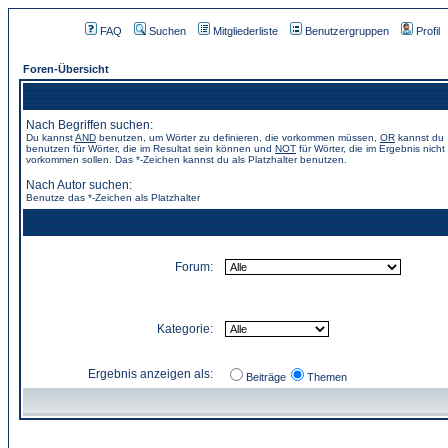
FAQ
Suchen
Mitgliederliste
Benutzergruppen
Profil
Foren-Übersicht
Nach Begriffen suchen:
Du kannst
AND
benutzen, um Wörter zu definieren, die vorkommen müssen,
OR
kannst du
benutzen für Wörter, die im Resultat sein können und
NOT
für Wörter, die im Ergebnis nicht
vorkommen sollen. Das *-Zeichen kannst du als Platzhalter benutzen.
Nach Autor suchen:
Benutze das *-Zeichen als Platzhalter
Forum:
Kategorie:
Ergebnis anzeigen als:
Beiträge
Themen