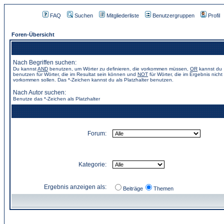
FAQ
Suchen
Mitgliederliste
Benutzergruppen
Profil
Foren-Übersicht
Nach Begriffen suchen:
Du kannst
AND
benutzen, um Wörter zu definieren, die vorkommen müssen,
OR
kannst du
benutzen für Wörter, die im Resultat sein können und
NOT
für Wörter, die im Ergebnis nicht
vorkommen sollen. Das *-Zeichen kannst du als Platzhalter benutzen.
Nach Autor suchen:
Benutze das *-Zeichen als Platzhalter
Forum:
Kategorie:
Ergebnis anzeigen als:
Beiträge
Themen