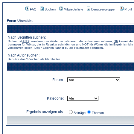
FAQ
Suchen
Mitgliederliste
Benutzergruppen
Profil
Foren-Übersicht
Nach Begriffen suchen:
Du kannst
AND
benutzen, um Wörter zu definieren, die vorkommen müssen,
OR
kannst du
benutzen für Wörter, die im Resultat sein können und
NOT
für Wörter, die im Ergebnis nicht
vorkommen sollen. Das *-Zeichen kannst du als Platzhalter benutzen.
Nach Autor suchen:
Benutze das *-Zeichen als Platzhalter
Forum:
Kategorie:
Ergebnis anzeigen als:
Beiträge
Themen