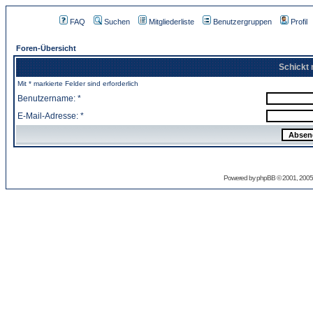
FAQ
Suchen
Mitgliederliste
Benutzergruppen
Profil
Foren-Übersicht
Schickt 
Mit * markierte Felder sind erforderlich
Benutzername: *
E-Mail-Adresse: *
Powered by
phpBB
© 2001, 2005