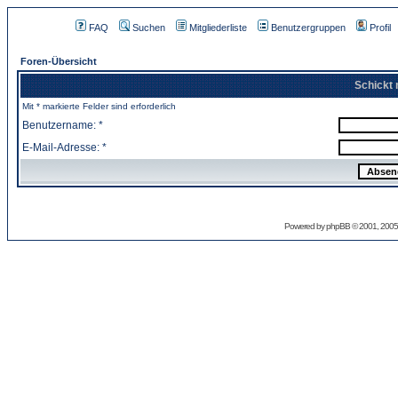
FAQ
Suchen
Mitgliederliste
Benutzergruppen
Profil
Foren-Übersicht
Schickt 
Mit * markierte Felder sind erforderlich
Benutzername: *
E-Mail-Adresse: *
Powered by
phpBB
© 2001, 2005