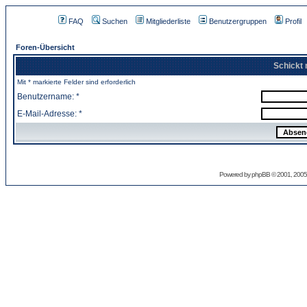
FAQ
Suchen
Mitgliederliste
Benutzergruppen
Profil
Foren-Übersicht
Schickt 
Mit * markierte Felder sind erforderlich
Benutzername: *
E-Mail-Adresse: *
Powered by
phpBB
© 2001, 2005