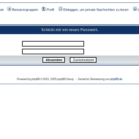
ste
Benutzergruppen
Profil
Einloggen, um private Nachrichten zu lesen
Schickt mir ein neues Passwort.
Powered by
phpBB
© 2001, 2005 phpBB Group - Deutsche Übersetzung von
phpBB.de