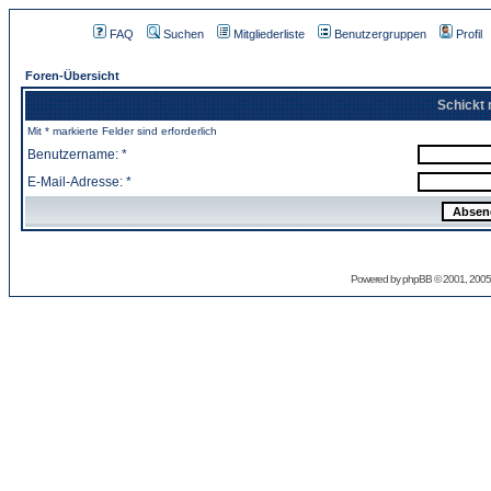
FAQ
Suchen
Mitgliederliste
Benutzergruppen
Profil
Foren-Übersicht
Schickt 
Mit * markierte Felder sind erforderlich
Benutzername: *
E-Mail-Adresse: *
Powered by
phpBB
© 2001, 2005