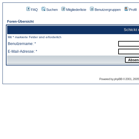
FAQ
Suchen
Mitgliederliste
Benutzergruppen
Profil
Foren-Übersicht
Schickt 
Mit * markierte Felder sind erforderlich
Benutzername: *
E-Mail-Adresse: *
Powered by
phpBB
© 2001, 2005