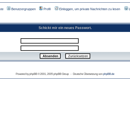
ste
Benutzergruppen
Profil
Einloggen, um private Nachrichten zu lesen
Schickt mir ein neues Passwort.
Powered by
phpBB
© 2001, 2005 phpBB Group - Deutsche Übersetzung von
phpBB.de