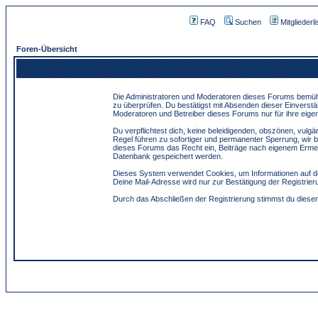
FAQ
Suchen
Mitgliederli
Foren-Übersicht
Die Administratoren und Moderatoren dieses Forums bemühen 
zu überprüfen. Du bestätigst mit Absenden dieser Einverstä
Moderatoren und Betreiber dieses Forums nur für ihre eigen
Du verpflichtest dich, keine beleidigenden, obszönen, vulg
Regel führen zu sofortiger und permanenter Sperrung, wir 
dieses Forums das Recht ein, Beiträge nach eigenem Ermes
Datenbank gespeichert werden.
Dieses System verwendet Cookies, um Informationen auf de
Deine Mail-Adresse wird nur zur Bestätigung der Registri
Durch das Abschließen der Registrierung stimmst du dies