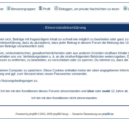
ste
Benutzergruppen
Profil
Einloggen, um private Nachrichten zu lesen
- Einverständniserklärung
sich, Beiträge mit fragwürdigem Inhalt so schnell wie möglich zu bearbeiten oder ganz zu lö
ndniserklärung, dass du akzeptierst, dass jeder Beitrag in diesem Forum die Meinung des Ur
en Beiträge verantwortlich sind.
ären, verleumderischen, gewaltverherrlichenden oder aus anderen Gründen strafbare Inhalte 
behalten uns vor, Verbindungsdaten u. ä. an die strafverfolgenden Behörden weiterzugeben. 
sen zu entfernen, zu bearbeiten, zu verschieben oder zu sperren. Du stimmst zu, dass die
inem Computer zu speichern. Diese Cookies enthalten keine der oben angegebenen Informa
erung und ggf. zum Versand eines neuen Passwortes verwendet.
en Nutzungsbedingungen zu.
Ich bin mit den Konditionen dieses Forums einverstanden und
über
oder
exakt
12 Jahre alt.
Ich bin mit den Konditionen nicht einverstanden.
Powered by
phpBB
© 2001, 2005 phpBB Group - Deutsche Übersetzung von
phpBB.de