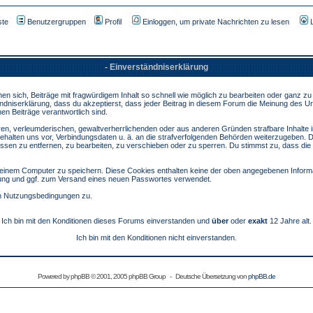
ste
Benutzergruppen
Profil
Einloggen, um private Nachrichten zu lesen
- Einverständniserklärung
sich, Beiträge mit fragwürdigem Inhalt so schnell wie möglich zu bearbeiten oder ganz zu lö
ndniserklärung, dass du akzeptierst, dass jeder Beitrag in diesem Forum die Meinung des Ur
en Beiträge verantwortlich sind.
ären, verleumderischen, gewaltverherrlichenden oder aus anderen Gründen strafbare Inhalte 
behalten uns vor, Verbindungsdaten u. ä. an die strafverfolgenden Behörden weiterzugeben. 
sen zu entfernen, zu bearbeiten, zu verschieben oder zu sperren. Du stimmst zu, dass die
inem Computer zu speichern. Diese Cookies enthalten keine der oben angegebenen Informa
erung und ggf. zum Versand eines neuen Passwortes verwendet.
en Nutzungsbedingungen zu.
Ich bin mit den Konditionen dieses Forums einverstanden und
über
oder
exakt
12 Jahre alt.
Ich bin mit den Konditionen nicht einverstanden.
Powered by
phpBB
© 2001, 2005 phpBB Group - Deutsche Übersetzung von
phpBB.de