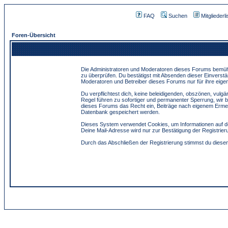
FAQ
Suchen
Mitgliederli
Foren-Übersicht
Die Administratoren und Moderatoren dieses Forums bemühen 
zu überprüfen. Du bestätigst mit Absenden dieser Einverstä
Moderatoren und Betreiber dieses Forums nur für ihre eigen
Du verpflichtest dich, keine beleidigenden, obszönen, vulg
Regel führen zu sofortiger und permanenter Sperrung, wir 
dieses Forums das Recht ein, Beiträge nach eigenem Ermes
Datenbank gespeichert werden.
Dieses System verwendet Cookies, um Informationen auf de
Deine Mail-Adresse wird nur zur Bestätigung der Registri
Durch das Abschließen der Registrierung stimmst du dies