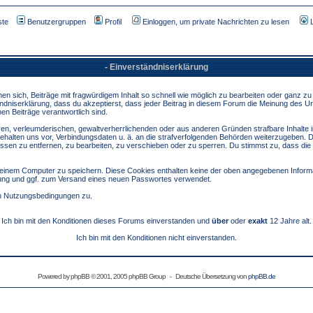
ste
Benutzergruppen
Profil
Einloggen, um private Nachrichten zu lesen
- Einverständniserklärung
sich, Beiträge mit fragwürdigem Inhalt so schnell wie möglich zu bearbeiten oder ganz zu lö
ndniserklärung, dass du akzeptierst, dass jeder Beitrag in diesem Forum die Meinung des Ur
en Beiträge verantwortlich sind.
ären, verleumderischen, gewaltverherrlichenden oder aus anderen Gründen strafbare Inhalte 
behalten uns vor, Verbindungsdaten u. ä. an die strafverfolgenden Behörden weiterzugeben. 
sen zu entfernen, zu bearbeiten, zu verschieben oder zu sperren. Du stimmst zu, dass die
inem Computer zu speichern. Diese Cookies enthalten keine der oben angegebenen Informa
erung und ggf. zum Versand eines neuen Passwortes verwendet.
en Nutzungsbedingungen zu.
Ich bin mit den Konditionen dieses Forums einverstanden und
über
oder
exakt
12 Jahre alt.
Ich bin mit den Konditionen nicht einverstanden.
Powered by
phpBB
© 2001, 2005 phpBB Group - Deutsche Übersetzung von
phpBB.de