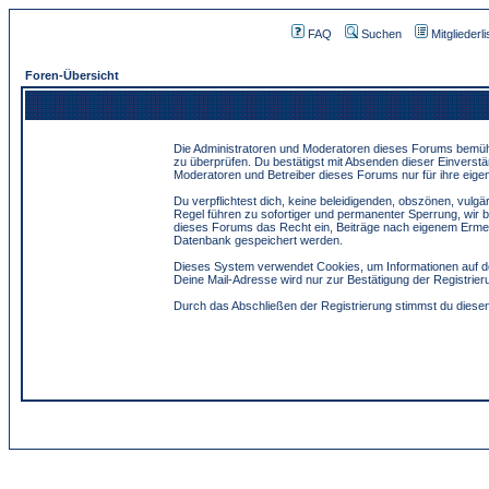
FAQ
Suchen
Mitgliederli
Foren-Übersicht
Die Administratoren und Moderatoren dieses Forums bemühen 
zu überprüfen. Du bestätigst mit Absenden dieser Einverstä
Moderatoren und Betreiber dieses Forums nur für ihre eigen
Du verpflichtest dich, keine beleidigenden, obszönen, vulg
Regel führen zu sofortiger und permanenter Sperrung, wir 
dieses Forums das Recht ein, Beiträge nach eigenem Ermes
Datenbank gespeichert werden.
Dieses System verwendet Cookies, um Informationen auf de
Deine Mail-Adresse wird nur zur Bestätigung der Registri
Durch das Abschließen der Registrierung stimmst du dies