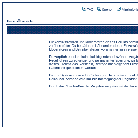
FAQ
Suchen
Mitgliederli
Foren-Übersicht
Die Administratoren und Moderatoren dieses Forums bemühen 
zu überprüfen. Du bestätigst mit Absenden dieser Einverstä
Moderatoren und Betreiber dieses Forums nur für ihre eigen
Du verpflichtest dich, keine beleidigenden, obszönen, vulg
Regel führen zu sofortiger und permanenter Sperrung, wir 
dieses Forums das Recht ein, Beiträge nach eigenem Ermes
Datenbank gespeichert werden.
Dieses System verwendet Cookies, um Informationen auf de
Deine Mail-Adresse wird nur zur Bestätigung der Registri
Durch das Abschließen der Registrierung stimmst du dies