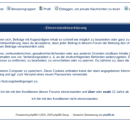
ste
Benutzergruppen
Profil
Einloggen, um private Nachrichten zu lesen
- Einverständniserklärung
sich, Beiträge mit fragwürdigem Inhalt so schnell wie möglich zu bearbeiten oder ganz zu lö
ndniserklärung, dass du akzeptierst, dass jeder Beitrag in diesem Forum die Meinung des Ur
en Beiträge verantwortlich sind.
ären, verleumderischen, gewaltverherrlichenden oder aus anderen Gründen strafbare Inhalte 
behalten uns vor, Verbindungsdaten u. ä. an die strafverfolgenden Behörden weiterzugeben. 
sen zu entfernen, zu bearbeiten, zu verschieben oder zu sperren. Du stimmst zu, dass die
inem Computer zu speichern. Diese Cookies enthalten keine der oben angegebenen Informa
erung und ggf. zum Versand eines neuen Passwortes verwendet.
en Nutzungsbedingungen zu.
Ich bin mit den Konditionen dieses Forums einverstanden und
über
oder
exakt
12 Jahre alt.
Ich bin mit den Konditionen nicht einverstanden.
Powered by
phpBB
© 2001, 2005 phpBB Group - Deutsche Übersetzung von
phpBB.de