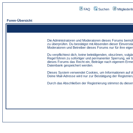
FAQ
Suchen
Mitgliederli
Foren-Übersicht
Die Administratoren und Moderatoren dieses Forums bemühen 
zu überprüfen. Du bestätigst mit Absenden dieser Einverstä
Moderatoren und Betreiber dieses Forums nur für ihre eigen
Du verpflichtest dich, keine beleidigenden, obszönen, vulg
Regel führen zu sofortiger und permanenter Sperrung, wir 
dieses Forums das Recht ein, Beiträge nach eigenem Ermes
Datenbank gespeichert werden.
Dieses System verwendet Cookies, um Informationen auf de
Deine Mail-Adresse wird nur zur Bestätigung der Registri
Durch das Abschließen der Registrierung stimmst du dies