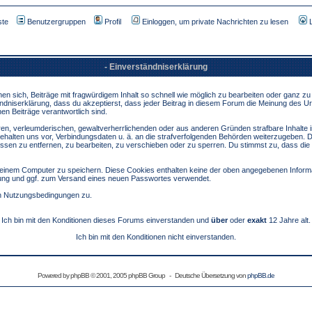
ste
Benutzergruppen
Profil
Einloggen, um private Nachrichten zu lesen
- Einverständniserklärung
sich, Beiträge mit fragwürdigem Inhalt so schnell wie möglich zu bearbeiten oder ganz zu lö
ndniserklärung, dass du akzeptierst, dass jeder Beitrag in diesem Forum die Meinung des Ur
en Beiträge verantwortlich sind.
ären, verleumderischen, gewaltverherrlichenden oder aus anderen Gründen strafbare Inhalte 
behalten uns vor, Verbindungsdaten u. ä. an die strafverfolgenden Behörden weiterzugeben. 
sen zu entfernen, zu bearbeiten, zu verschieben oder zu sperren. Du stimmst zu, dass die
inem Computer zu speichern. Diese Cookies enthalten keine der oben angegebenen Informa
erung und ggf. zum Versand eines neuen Passwortes verwendet.
en Nutzungsbedingungen zu.
Ich bin mit den Konditionen dieses Forums einverstanden und
über
oder
exakt
12 Jahre alt.
Ich bin mit den Konditionen nicht einverstanden.
Powered by
phpBB
© 2001, 2005 phpBB Group - Deutsche Übersetzung von
phpBB.de