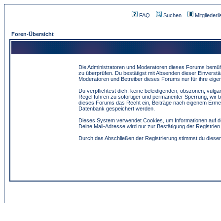
FAQ
Suchen
Mitgliederli
Foren-Übersicht
Die Administratoren und Moderatoren dieses Forums bemühen 
zu überprüfen. Du bestätigst mit Absenden dieser Einverstä
Moderatoren und Betreiber dieses Forums nur für ihre eigen
Du verpflichtest dich, keine beleidigenden, obszönen, vulg
Regel führen zu sofortiger und permanenter Sperrung, wir 
dieses Forums das Recht ein, Beiträge nach eigenem Ermes
Datenbank gespeichert werden.
Dieses System verwendet Cookies, um Informationen auf de
Deine Mail-Adresse wird nur zur Bestätigung der Registri
Durch das Abschließen der Registrierung stimmst du dies