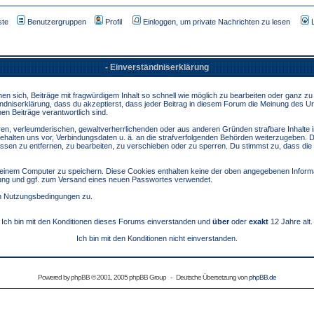
ste
Benutzergruppen
Profil
Einloggen, um private Nachrichten zu lesen
- Einverständniserklärung
sich, Beiträge mit fragwürdigem Inhalt so schnell wie möglich zu bearbeiten oder ganz zu lö
ndniserklärung, dass du akzeptierst, dass jeder Beitrag in diesem Forum die Meinung des Ur
en Beiträge verantwortlich sind.
ären, verleumderischen, gewaltverherrlichenden oder aus anderen Gründen strafbare Inhalte 
behalten uns vor, Verbindungsdaten u. ä. an die strafverfolgenden Behörden weiterzugeben. 
sen zu entfernen, zu bearbeiten, zu verschieben oder zu sperren. Du stimmst zu, dass die
inem Computer zu speichern. Diese Cookies enthalten keine der oben angegebenen Informa
erung und ggf. zum Versand eines neuen Passwortes verwendet.
en Nutzungsbedingungen zu.
Ich bin mit den Konditionen dieses Forums einverstanden und
über
oder
exakt
12 Jahre alt.
Ich bin mit den Konditionen nicht einverstanden.
Powered by
phpBB
© 2001, 2005 phpBB Group - Deutsche Übersetzung von
phpBB.de