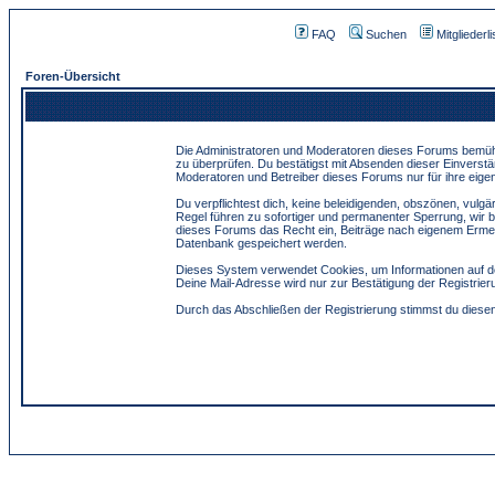
FAQ
Suchen
Mitgliederli
Foren-Übersicht
Die Administratoren und Moderatoren dieses Forums bemühen 
zu überprüfen. Du bestätigst mit Absenden dieser Einverstä
Moderatoren und Betreiber dieses Forums nur für ihre eigen
Du verpflichtest dich, keine beleidigenden, obszönen, vulg
Regel führen zu sofortiger und permanenter Sperrung, wir 
dieses Forums das Recht ein, Beiträge nach eigenem Ermes
Datenbank gespeichert werden.
Dieses System verwendet Cookies, um Informationen auf de
Deine Mail-Adresse wird nur zur Bestätigung der Registri
Durch das Abschließen der Registrierung stimmst du dies