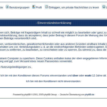
ste
Benutzergruppen
Profil
Einloggen, um private Nachrichten zu lesen
- Einverständniserklärung
sich, Beiträge mit fragwürdigem Inhalt so schnell wie möglich zu bearbeiten oder ganz zu lö
ndniserklärung, dass du akzeptierst, dass jeder Beitrag in diesem Forum die Meinung des Ur
en Beiträge verantwortlich sind.
ären, verleumderischen, gewaltverherrlichenden oder aus anderen Gründen strafbare Inhalte 
behalten uns vor, Verbindungsdaten u. ä. an die strafverfolgenden Behörden weiterzugeben. 
sen zu entfernen, zu bearbeiten, zu verschieben oder zu sperren. Du stimmst zu, dass die
inem Computer zu speichern. Diese Cookies enthalten keine der oben angegebenen Informa
erung und ggf. zum Versand eines neuen Passwortes verwendet.
en Nutzungsbedingungen zu.
Ich bin mit den Konditionen dieses Forums einverstanden und
über
oder
exakt
12 Jahre alt.
Ich bin mit den Konditionen nicht einverstanden.
Powered by
phpBB
© 2001, 2005 phpBB Group - Deutsche Übersetzung von
phpBB.de