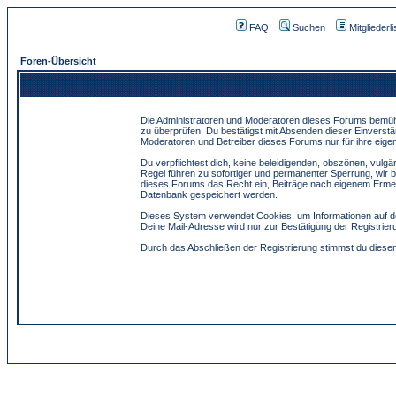
FAQ
Suchen
Mitgliederli
Foren-Übersicht
Die Administratoren und Moderatoren dieses Forums bemühen 
zu überprüfen. Du bestätigst mit Absenden dieser Einverstä
Moderatoren und Betreiber dieses Forums nur für ihre eigen
Du verpflichtest dich, keine beleidigenden, obszönen, vulg
Regel führen zu sofortiger und permanenter Sperrung, wir 
dieses Forums das Recht ein, Beiträge nach eigenem Ermes
Datenbank gespeichert werden.
Dieses System verwendet Cookies, um Informationen auf de
Deine Mail-Adresse wird nur zur Bestätigung der Registri
Durch das Abschließen der Registrierung stimmst du dies