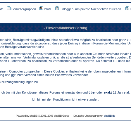
ste
Benutzergruppen
Profil
Einloggen, um private Nachrichten zu lesen
- Einverständniserklärung
sich, Beiträge mit fragwürdigem Inhalt so schnell wie möglich zu bearbeiten oder ganz zu lö
ndniserklärung, dass du akzeptierst, dass jeder Beitrag in diesem Forum die Meinung des Ur
en Beiträge verantwortlich sind.
ären, verleumderischen, gewaltverherrlichenden oder aus anderen Gründen strafbare Inhalte 
behalten uns vor, Verbindungsdaten u. ä. an die strafverfolgenden Behörden weiterzugeben. 
sen zu entfernen, zu bearbeiten, zu verschieben oder zu sperren. Du stimmst zu, dass die
inem Computer zu speichern. Diese Cookies enthalten keine der oben angegebenen Informa
erung und ggf. zum Versand eines neuen Passwortes verwendet.
en Nutzungsbedingungen zu.
Ich bin mit den Konditionen dieses Forums einverstanden und
über
oder
exakt
12 Jahre alt.
Ich bin mit den Konditionen nicht einverstanden.
Powered by
phpBB
© 2001, 2005 phpBB Group - Deutsche Übersetzung von
phpBB.de