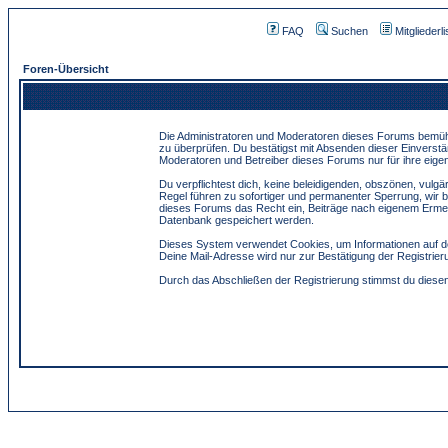
FAQ
Suchen
Mitgliederli
Foren-Übersicht
Die Administratoren und Moderatoren dieses Forums bemühen 
zu überprüfen. Du bestätigst mit Absenden dieser Einverstä
Moderatoren und Betreiber dieses Forums nur für ihre eigen
Du verpflichtest dich, keine beleidigenden, obszönen, vulg
Regel führen zu sofortiger und permanenter Sperrung, wir 
dieses Forums das Recht ein, Beiträge nach eigenem Ermes
Datenbank gespeichert werden.
Dieses System verwendet Cookies, um Informationen auf de
Deine Mail-Adresse wird nur zur Bestätigung der Registri
Durch das Abschließen der Registrierung stimmst du dies