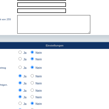
it von 255
Einstellungen
Ja
Nein
Ja
Nein
Ja
Nein
eitrag
Ja
Nein
Ja
Nein
htigen.
Ja
Nein
Ja
Nein
Ja
Nein