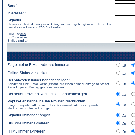
Beruf:
Interessen:
Signatur:
Dies ist ein Text, der an jeden Beitrag von dir angehängt werden kann. Es
besteht eine Limit von 255 Buchstaben.
HTML ist
aus
BBCode
ist
an
Smilies sind
an
Zeige meine E-Mail-Adresse immer an:
Ja
Online-Status verstecken:
Ja
Bei Antworten immer benachrichtigen:
Ja
Sendet dir eine E-Mail, wenn jemand auf einen deiner Beiträge antwortet.
Kann für jeden Beitrag geändert werden.
Bei neuen Privaten Nachrichten benachrichtigen:
Ja
PopUp-Fenster bei neuen Privaten Nachrichten:
Ja
Einige Templates öffnen neue Fenster, um dich über neue private
Nachrichten zu benachrichtigen.
Signatur immer anhängen:
Ja
BBCode immer aktivieren:
Ja
HTML immer aktivieren:
Ja