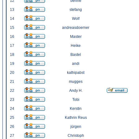
12
benne
13
stefang
14
Wolf
15
andreasdoerner
16
Master
17
Heike
18
Bastel
19
andi
20
kathipabst
21
mugges
22
Andy H.
23
Tobi
24
Kerstin
25
Kathrin Reus
26
jürgen
27
Christoph