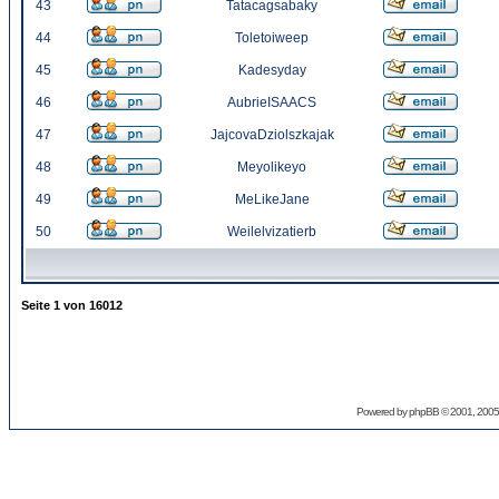
43
Tatacagsabaky
44
Toletoiweep
45
Kadesyday
46
AubrieISAACS
47
JajcovaDziolszkajak
48
Meyolikeyo
49
MeLikeJane
50
Weilelvizatierb
Seite
1
von
16012
Powered by
phpBB
© 2001, 2005