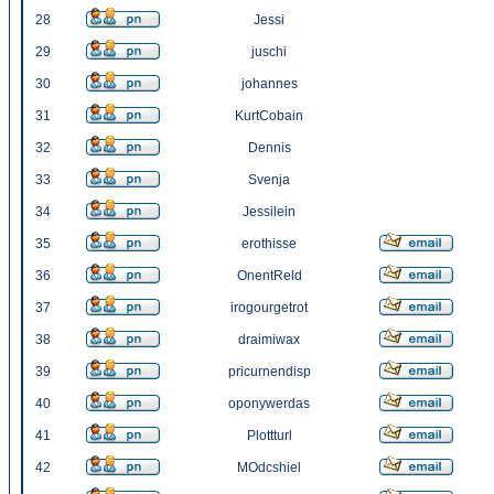
28
Jessi
29
juschi
30
johannes
31
KurtCobain
32
Dennis
33
Svenja
34
Jessilein
35
erothisse
36
OnentReld
37
irogourgetrot
38
draimiwax
39
pricurnendisp
40
oponywerdas
41
Plottturl
42
MOdcshiel