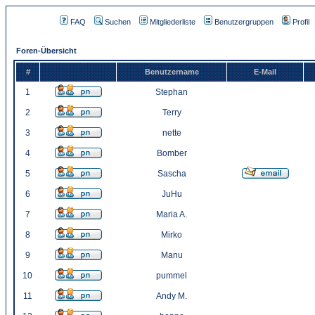
FAQ
Suchen
Mitgliederliste
Benutzergruppen
Profil
Foren-Übersicht
#
Benutzername
E-Mail
1
Stephan
2
Terry
3
nette
4
Bomber
5
Sascha
6
JuHu
7
Maria A.
8
Mirko
9
Manu
10
pummel
11
Andy M.