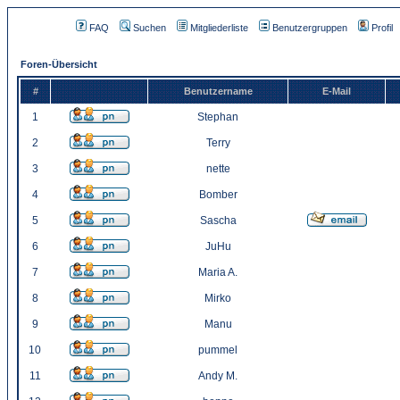
FAQ
Suchen
Mitgliederliste
Benutzergruppen
Profil
Foren-Übersicht
#
Benutzername
E-Mail
1
Stephan
2
Terry
3
nette
4
Bomber
5
Sascha
6
JuHu
7
Maria A.
8
Mirko
9
Manu
10
pummel
11
Andy M.