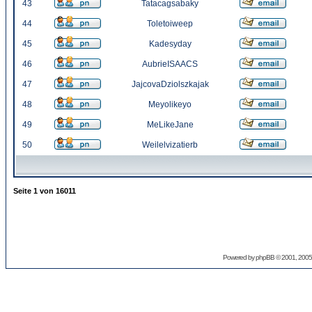
43
Tatacagsabaky
44
Toletoiweep
45
Kadesyday
46
AubrieISAACS
47
JajcovaDziolszkajak
48
Meyolikeyo
49
MeLikeJane
50
Weilelvizatierb
Seite
1
von
16011
Powered by
phpBB
© 2001, 2005