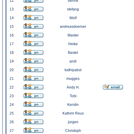
12
benne
13
stefang
14
Wolf
15
andreasdoerner
16
Master
17
Heike
18
Bastel
19
andi
20
kathipabst
21
mugges
22
Andy H.
23
Tobi
24
Kerstin
25
Kathrin Reus
26
jürgen
27
Christoph