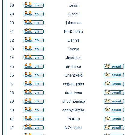
28
Jessi
29
juschi
30
johannes
31
KurtCobain
32
Dennis
33
Svenja
34
Jessilein
35
erothisse
36
OnentReld
37
irogourgetrot
38
draimiwax
39
pricurnendisp
40
oponywerdas
41
Plottturl
42
MOdcshiel