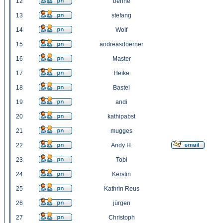
12
benne
13
stefang
14
Wolf
15
andreasdoerner
16
Master
17
Heike
18
Bastel
19
andi
20
kathipabst
21
mugges
22
Andy H.
23
Tobi
24
Kerstin
25
Kathrin Reus
26
jürgen
27
Christoph