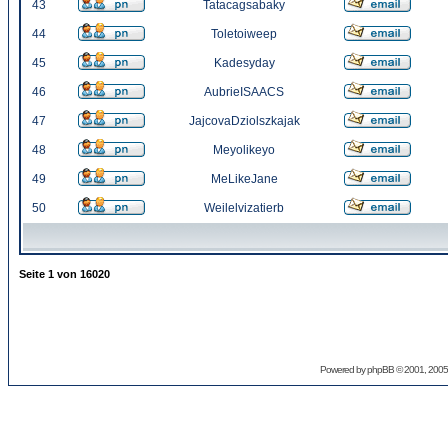
43
Tatacagsabaky
44
Toletoiweep
45
Kadesyday
46
AubrieISAACS
47
JajcovaDziolszkajak
48
Meyolikeyo
49
MeLikeJane
50
Weilelvizatierb
Seite
1
von
16020
Powered by
phpBB
© 2001, 2005