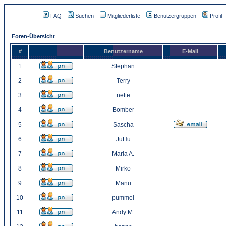
FAQ
Suchen
Mitgliederliste
Benutzergruppen
Profil
Foren-Übersicht
#
Benutzername
E-Mail
1
Stephan
2
Terry
3
nette
4
Bomber
5
Sascha
6
JuHu
7
Maria A.
8
Mirko
9
Manu
10
pummel
11
Andy M.