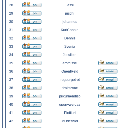
28
Jessi
29
juschi
30
johannes
31
KurtCobain
32
Dennis
33
Svenja
34
Jessilein
35
erothisse
36
OnentReld
37
irogourgetrot
38
draimiwax
39
pricurnendisp
40
oponywerdas
41
Plottturl
42
MOdcshiel