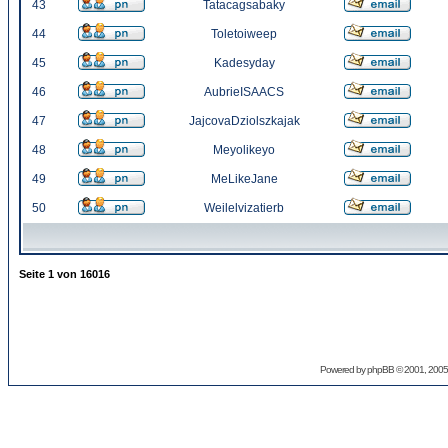
43
Tatacagsabaky
44
Toletoiweep
45
Kadesyday
46
AubrieISAACS
47
JajcovaDziolszkajak
48
Meyolikeyo
49
MeLikeJane
50
Weilelvizatierb
Seite
1
von
16016
Powered by
phpBB
© 2001, 2005