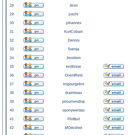
28
Jessi
29
juschi
30
johannes
31
KurtCobain
32
Dennis
33
Svenja
34
Jessilein
35
erothisse
36
OnentReld
37
irogourgetrot
38
draimiwax
39
pricurnendisp
40
oponywerdas
41
Plottturl
42
MOdcshiel