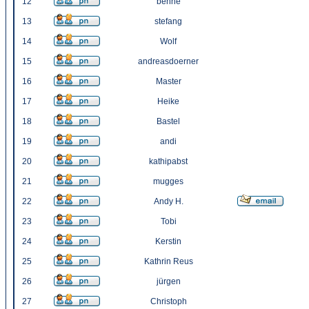
12
benne
13
stefang
14
Wolf
15
andreasdoerner
16
Master
17
Heike
18
Bastel
19
andi
20
kathipabst
21
mugges
22
Andy H.
23
Tobi
24
Kerstin
25
Kathrin Reus
26
jürgen
27
Christoph