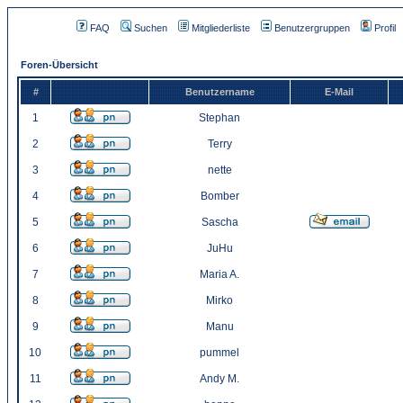
FAQ
Suchen
Mitgliederliste
Benutzergruppen
Profil
Foren-Übersicht
#
Benutzername
E-Mail
1
Stephan
2
Terry
3
nette
4
Bomber
5
Sascha
6
JuHu
7
Maria A.
8
Mirko
9
Manu
10
pummel
11
Andy M.