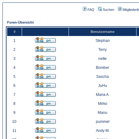
FAQ
Suchen
Mitgliederli
Foren-Übersicht
#
Benutzername
1
Stephan
2
Terry
3
nette
4
Bomber
5
Sascha
6
JuHu
7
Maria A.
8
Mirko
9
Manu
10
pummel
11
Andy M.