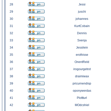
28
Jessi
29
juschi
30
johannes
31
KurtCobain
32
Dennis
33
Svenja
34
Jessilein
35
erothisse
36
OnentReld
37
irogourgetrot
38
draimiwax
39
pricurnendisp
40
oponywerdas
41
Plottturl
42
MOdcshiel