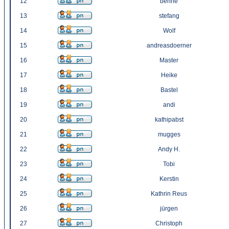
12
benne
13
stefang
14
Wolf
15
andreasdoerner
16
Master
17
Heike
18
Bastel
19
andi
20
kathipabst
21
mugges
22
Andy H.
23
Tobi
24
Kerstin
25
Kathrin Reus
26
jürgen
27
Christoph