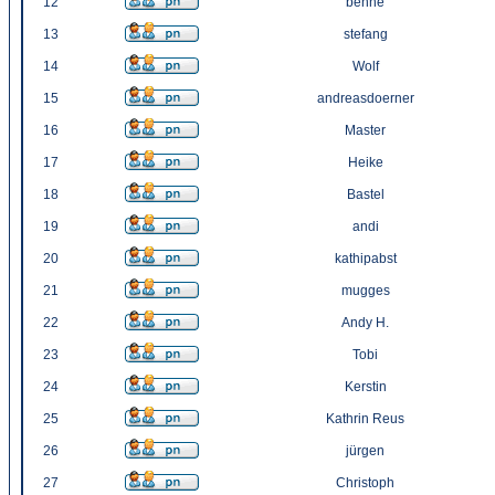
12
benne
13
stefang
14
Wolf
15
andreasdoerner
16
Master
17
Heike
18
Bastel
19
andi
20
kathipabst
21
mugges
22
Andy H.
23
Tobi
24
Kerstin
25
Kathrin Reus
26
jürgen
27
Christoph