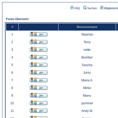
FAQ
Suchen
Mitgliederli
Foren-Übersicht
#
Benutzername
1
Stephan
2
Terry
3
nette
4
Bomber
5
Sascha
6
JuHu
7
Maria A.
8
Mirko
9
Manu
10
pummel
11
Andy M.