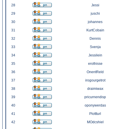
28
Jessi
29
juschi
30
johannes
31
KurtCobain
32
Dennis
33
Svenja
34
Jessilein
35
erothisse
36
OnentReld
37
irogourgetrot
38
draimiwax
39
pricurnendisp
40
oponywerdas
41
Plottturl
42
MOdcshiel