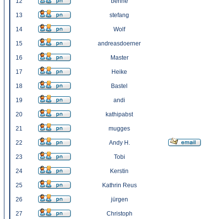
12
benne
13
stefang
14
Wolf
15
andreasdoerner
16
Master
17
Heike
18
Bastel
19
andi
20
kathipabst
21
mugges
22
Andy H.
23
Tobi
24
Kerstin
25
Kathrin Reus
26
jürgen
27
Christoph