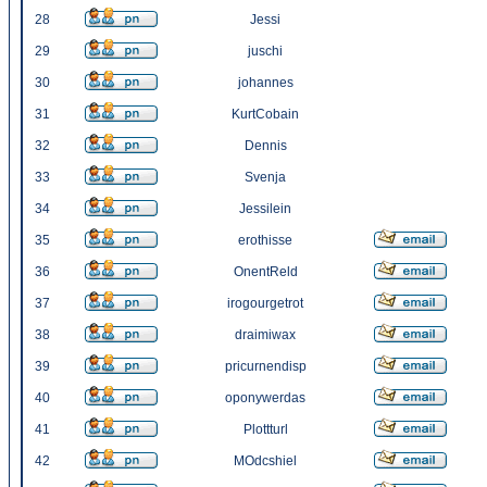
28
Jessi
29
juschi
30
johannes
31
KurtCobain
32
Dennis
33
Svenja
34
Jessilein
35
erothisse
36
OnentReld
37
irogourgetrot
38
draimiwax
39
pricurnendisp
40
oponywerdas
41
Plottturl
42
MOdcshiel