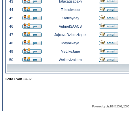
43
Tatacagsabaky
44
Toletoiweep
45
Kadesyday
46
AubrieISAACS
47
JajcovaDziolszkajak
48
Meyolikeyo
49
MeLikeJane
50
Weilelvizatierb
Seite
1
von
16017
Powered by
phpBB
© 2001, 2005