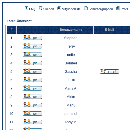
FAQ
Suchen
Mitgliederliste
Benutzergruppen
Profil
Foren-Übersicht
#
Benutzername
E-Mail
1
Stephan
2
Terry
3
nette
4
Bomber
5
Sascha
6
JuHu
7
Maria A.
8
Mirko
9
Manu
10
pummel
11
Andy M.