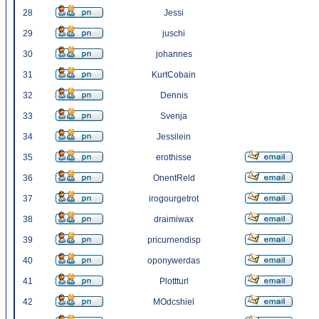
28
Jessi
29
juschi
30
johannes
31
KurtCobain
32
Dennis
33
Svenja
34
Jessilein
35
erothisse
36
OnentReld
37
irogourgetrot
38
draimiwax
39
pricurnendisp
40
oponywerdas
41
Plottturl
42
MOdcshiel