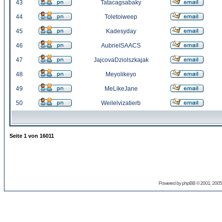
43
Tatacagsabaky
44
Toletoiweep
45
Kadesyday
46
AubrieISAACS
47
JajcovaDziolszkajak
48
Meyolikeyo
49
MeLikeJane
50
Weilelvizatierb
Seite
1
von
16011
Powered by
phpBB
© 2001, 2005