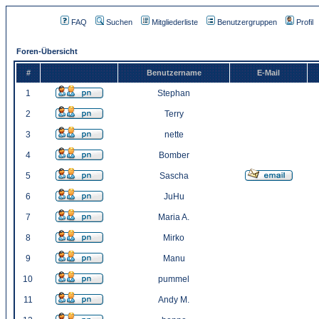
FAQ
Suchen
Mitgliederliste
Benutzergruppen
Profil
Foren-Übersicht
#
Benutzername
E-Mail
1
Stephan
2
Terry
3
nette
4
Bomber
5
Sascha
6
JuHu
7
Maria A.
8
Mirko
9
Manu
10
pummel
11
Andy M.