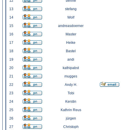
12
benne
13
stefang
14
Wolf
15
andreasdoerner
16
Master
17
Heike
18
Bastel
19
andi
20
kathipabst
21
mugges
22
Andy H.
23
Tobi
24
Kerstin
25
Kathrin Reus
26
jürgen
27
Christoph