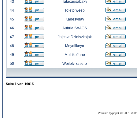
43
Tatacagsabaky
44
Toletoiweep
45
Kadesyday
46
AubrieISAACS
47
JajcovaDziolszkajak
48
Meyolikeyo
49
MeLikeJane
50
Weilelvizatierb
Seite
1
von
16015
Powered by
phpBB
© 2001, 2005