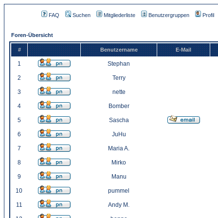
FAQ
Suchen
Mitgliederliste
Benutzergruppen
Profil
Foren-Übersicht
#
Benutzername
E-Mail
1
Stephan
2
Terry
3
nette
4
Bomber
5
Sascha
6
JuHu
7
Maria A.
8
Mirko
9
Manu
10
pummel
11
Andy M.