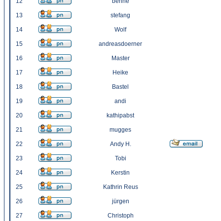
12
benne
13
stefang
14
Wolf
15
andreasdoerner
16
Master
17
Heike
18
Bastel
19
andi
20
kathipabst
21
mugges
22
Andy H.
23
Tobi
24
Kerstin
25
Kathrin Reus
26
jürgen
27
Christoph