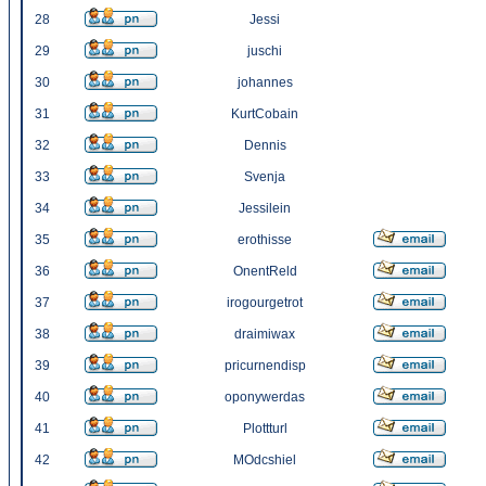
28
Jessi
29
juschi
30
johannes
31
KurtCobain
32
Dennis
33
Svenja
34
Jessilein
35
erothisse
36
OnentReld
37
irogourgetrot
38
draimiwax
39
pricurnendisp
40
oponywerdas
41
Plottturl
42
MOdcshiel