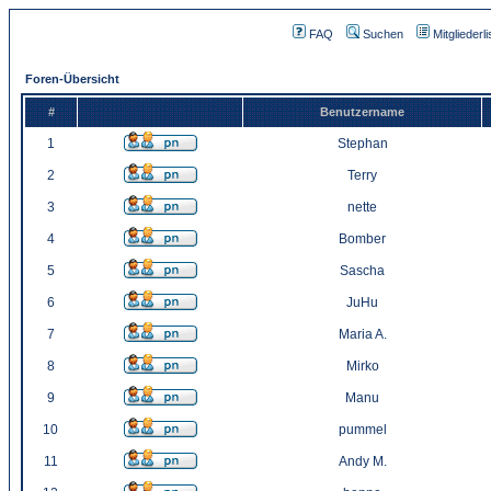
FAQ
Suchen
Mitgliederli
Foren-Übersicht
#
Benutzername
1
Stephan
2
Terry
3
nette
4
Bomber
5
Sascha
6
JuHu
7
Maria A.
8
Mirko
9
Manu
10
pummel
11
Andy M.