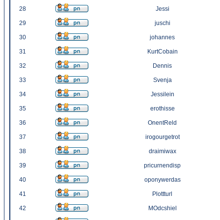
28
Jessi
29
juschi
30
johannes
31
KurtCobain
32
Dennis
33
Svenja
34
Jessilein
35
erothisse
36
OnentReld
37
irogourgetrot
38
draimiwax
39
pricurnendisp
40
oponywerdas
41
Plottturl
42
MOdcshiel