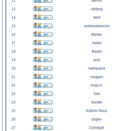
12
benne
13
stefang
14
Wolf
15
andreasdoerner
16
Master
17
Heike
18
Bastel
19
andi
20
kathipabst
21
mugges
22
Andy H.
23
Tobi
24
Kerstin
25
Kathrin Reus
26
jürgen
27
Christoph