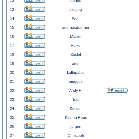
12
benne
13
stefang
14
Wolf
15
andreasdoerner
16
Master
17
Heike
18
Bastel
19
andi
20
kathipabst
21
mugges
22
Andy H.
23
Tobi
24
Kerstin
25
Kathrin Reus
26
jürgen
27
Christoph