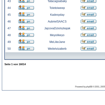
43
Tatacagsabaky
44
Toletoiweep
45
Kadesyday
46
AubrieISAACS
47
JajcovaDziolszkajak
48
Meyolikeyo
49
MeLikeJane
50
Weilelvizatierb
Seite
1
von
16014
Powered by
phpBB
© 2001, 2005