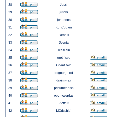
28
Jessi
29
juschi
30
johannes
31
KurtCobain
32
Dennis
33
Svenja
34
Jessilein
35
erothisse
36
OnentReld
37
irogourgetrot
38
draimiwax
39
pricurnendisp
40
oponywerdas
41
Plottturl
42
MOdcshiel