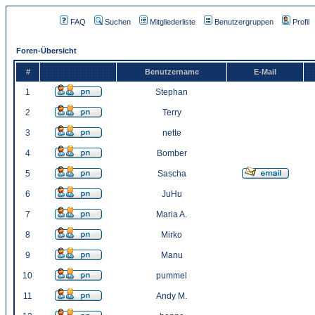
FAQ
Suchen
Mitgliederliste
Benutzergruppen
Profil
Foren-Übersicht
#
Benutzername
E-Mail
1
Stephan
2
Terry
3
nette
4
Bomber
5
Sascha
6
JuHu
7
Maria A.
8
Mirko
9
Manu
10
pummel
11
Andy M.