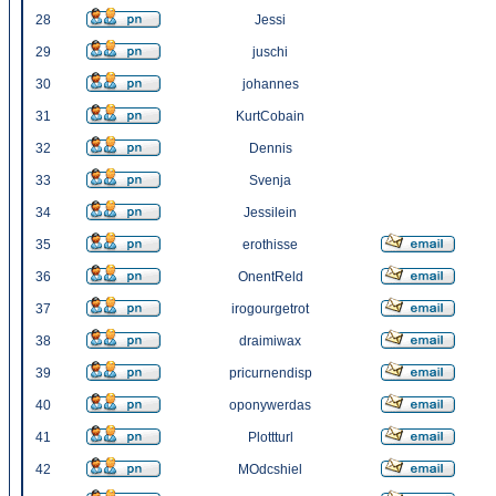
28
Jessi
29
juschi
30
johannes
31
KurtCobain
32
Dennis
33
Svenja
34
Jessilein
35
erothisse
36
OnentReld
37
irogourgetrot
38
draimiwax
39
pricurnendisp
40
oponywerdas
41
Plottturl
42
MOdcshiel