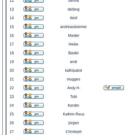
12
benne
13
stefang
14
Wolf
15
andreasdoerner
16
Master
17
Heike
18
Bastel
19
andi
20
kathipabst
21
mugges
22
Andy H.
23
Tobi
24
Kerstin
25
Kathrin Reus
26
jürgen
27
Christoph