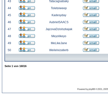
43
Tatacagsabaky
44
Toletoiweep
45
Kadesyday
46
AubrieISAACS
47
JajcovaDziolszkajak
48
Meyolikeyo
49
MeLikeJane
50
Weilelvizatierb
Seite
1
von
16016
Powered by
phpBB
© 2001, 2005