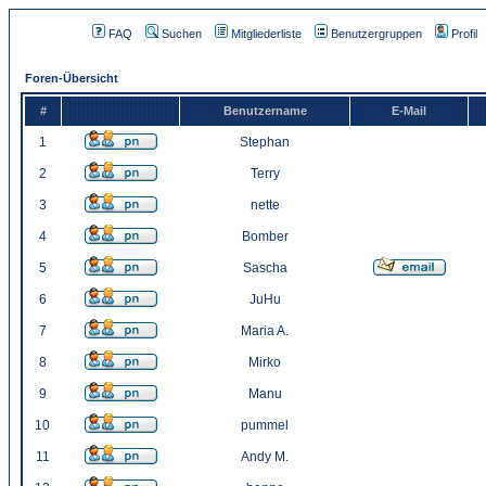
FAQ
Suchen
Mitgliederliste
Benutzergruppen
Profil
Foren-Übersicht
#
Benutzername
E-Mail
1
Stephan
2
Terry
3
nette
4
Bomber
5
Sascha
6
JuHu
7
Maria A.
8
Mirko
9
Manu
10
pummel
11
Andy M.