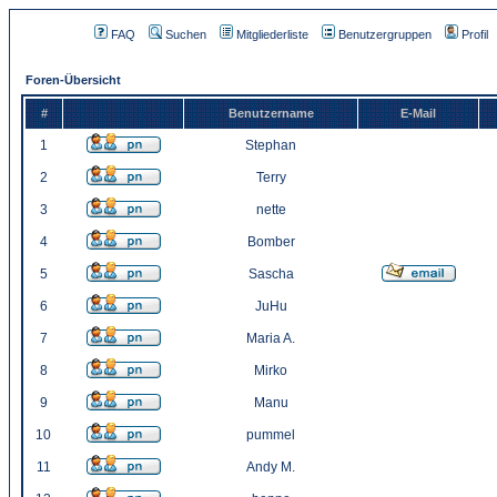
FAQ
Suchen
Mitgliederliste
Benutzergruppen
Profil
Foren-Übersicht
#
Benutzername
E-Mail
1
Stephan
2
Terry
3
nette
4
Bomber
5
Sascha
6
JuHu
7
Maria A.
8
Mirko
9
Manu
10
pummel
11
Andy M.