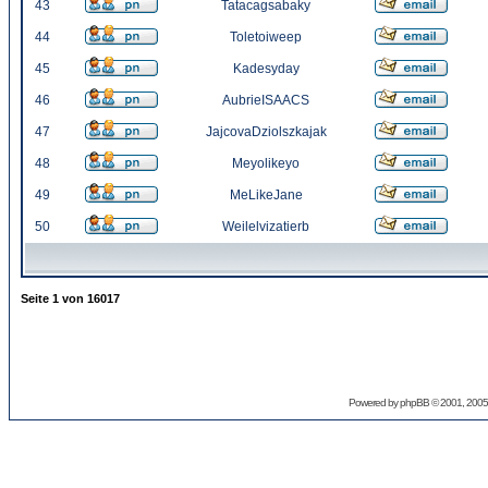
43
Tatacagsabaky
44
Toletoiweep
45
Kadesyday
46
AubrieISAACS
47
JajcovaDziolszkajak
48
Meyolikeyo
49
MeLikeJane
50
Weilelvizatierb
Seite
1
von
16017
Powered by
phpBB
© 2001, 2005