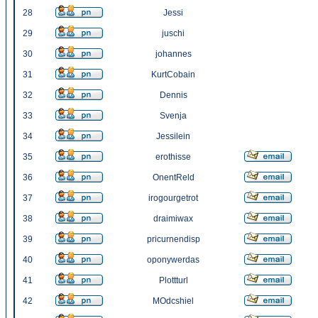
28
Jessi
29
juschi
30
johannes
31
KurtCobain
32
Dennis
33
Svenja
34
Jessilein
35
erothisse
36
OnentReld
37
irogourgetrot
38
draimiwax
39
pricurnendisp
40
oponywerdas
41
Plottturl
42
MOdcshiel