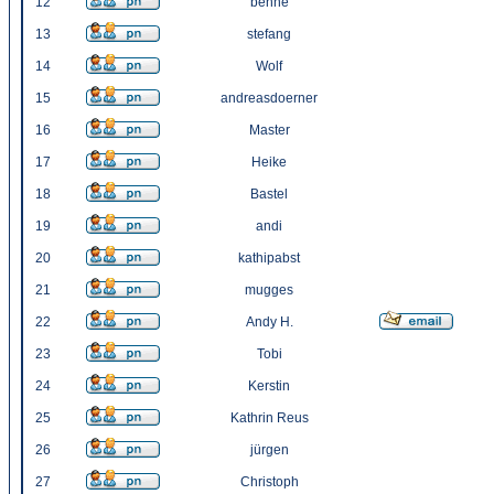
12
benne
13
stefang
14
Wolf
15
andreasdoerner
16
Master
17
Heike
18
Bastel
19
andi
20
kathipabst
21
mugges
22
Andy H.
23
Tobi
24
Kerstin
25
Kathrin Reus
26
jürgen
27
Christoph