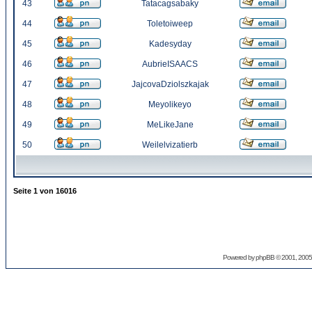
43
Tatacagsabaky
44
Toletoiweep
45
Kadesyday
46
AubrieISAACS
47
JajcovaDziolszkajak
48
Meyolikeyo
49
MeLikeJane
50
Weilelvizatierb
Seite
1
von
16016
Powered by
phpBB
© 2001, 2005