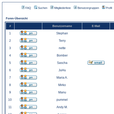
FAQ
Suchen
Mitgliederliste
Benutzergruppen
Profil
Foren-Übersicht
#
Benutzername
E-Mail
1
Stephan
2
Terry
3
nette
4
Bomber
5
Sascha
6
JuHu
7
Maria A.
8
Mirko
9
Manu
10
pummel
11
Andy M.