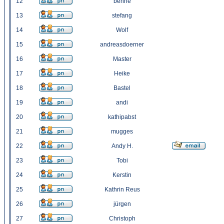
12
benne
13
stefang
14
Wolf
15
andreasdoerner
16
Master
17
Heike
18
Bastel
19
andi
20
kathipabst
21
mugges
22
Andy H.
23
Tobi
24
Kerstin
25
Kathrin Reus
26
jürgen
27
Christoph