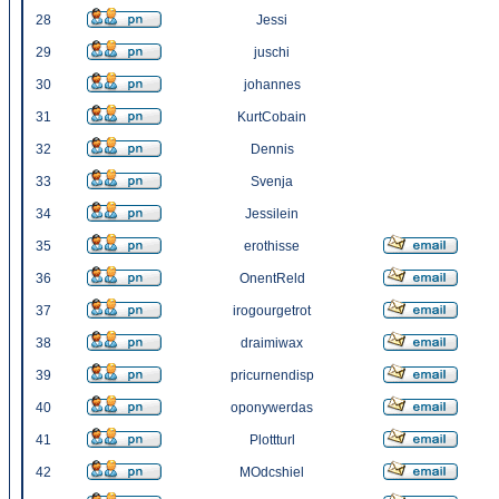
28
Jessi
29
juschi
30
johannes
31
KurtCobain
32
Dennis
33
Svenja
34
Jessilein
35
erothisse
36
OnentReld
37
irogourgetrot
38
draimiwax
39
pricurnendisp
40
oponywerdas
41
Plottturl
42
MOdcshiel